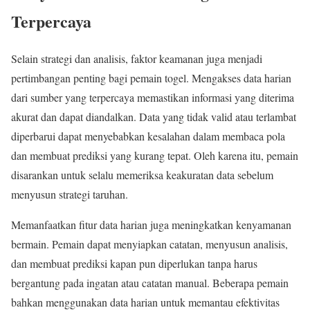
Terpercaya
Selain strategi dan analisis, faktor keamanan juga menjadi
pertimbangan penting bagi pemain togel. Mengakses data harian
dari sumber yang terpercaya memastikan informasi yang diterima
akurat dan dapat diandalkan. Data yang tidak valid atau terlambat
diperbarui dapat menyebabkan kesalahan dalam membaca pola
dan membuat prediksi yang kurang tepat. Oleh karena itu, pemain
disarankan untuk selalu memeriksa keakuratan data sebelum
menyusun strategi taruhan.
Memanfaatkan fitur data harian juga meningkatkan kenyamanan
bermain. Pemain dapat menyiapkan catatan, menyusun analisis,
dan membuat prediksi kapan pun diperlukan tanpa harus
bergantung pada ingatan atau catatan manual. Beberapa pemain
bahkan menggunakan data harian untuk memantau efektivitas