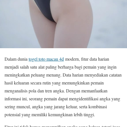
Dalam dunia
togel toto macau 4d
modern, fitur data harian
menjadi salah satu alat paling berharga bagi pemain yang ingin
meningkatkan peluang menang. Data harian menyediakan catatan
hasil keluaran secara rutin yang memungkinkan pemain
menganalisis pola dan tren angka. Dengan memanfaatkan
informasi ini, seorang pemain dapat mengidentifikasi angka yang
sering muncul, angka yang jarang keluar, serta kombinasi
potensial yang memiliki kemungkinan lebih tinggi.
Fitur ini tidak hanya menampilkan angka yang keluar, tetapi juga