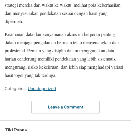
strategi mereka dari waktu ke waktu, melihat pola keberhasilan,
dan menyesuaikan pendekatan sesuai dengan hasil yang
diperoleh.
Keamanan data dan kenyamanan akses ini berperan penting
dalam menjaga pengalaman bermain tetap menyenangkan dan
profesional. Pemain yang disiplin dalam menggunakan data
harian cenderung memiliki pendekatan yang lebih sistematis,
mengurangi risiko kekeliruan, dan lebih siap menghadapi variasi
hasil togel yang tak terduga.
Categories:
Uncategorized
Leave a Comment
Tiki Papua