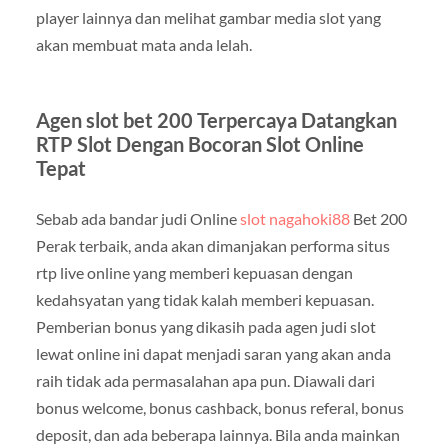
player lainnya dan melihat gambar media slot yang
akan membuat mata anda lelah.
Agen slot bet 200 Terpercaya Datangkan
RTP Slot Dengan Bocoran Slot Online
Tepat
Sebab ada bandar judi Online
slot nagahoki88
Bet 200
Perak terbaik, anda akan dimanjakan performa situs
rtp live online yang memberi kepuasan dengan
kedahsyatan yang tidak kalah memberi kepuasan.
Pemberian bonus yang dikasih pada agen judi slot
lewat online ini dapat menjadi saran yang akan anda
raih tidak ada permasalahan apa pun. Diawali dari
bonus welcome, bonus cashback, bonus referal, bonus
deposit, dan ada beberapa lainnya. Bila anda mainkan