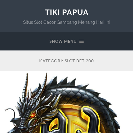
TIKI PAPUA
Situs Slot Gacor Gampang Menang Hari Ini
SHOW MENU
KATEGORI:
SLOT BET 200