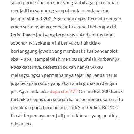
smartphone dan internet yang stabil agar permainan
menjadi bersambung sampai anda mendapatkan
jackpot slot bet 200. Agar anda dapat bermain dengan
aman serta nyaman, coba untuk kenali beberapa ciri
terkait agen judi yang terpercaya. Anda harus tahu,
sebenarnya sekarang ini banyak pihak tidak
bertanggung-jawab yang membuat situs bandar slot
abal – abal, sampai telah menipu sejumlah korbannya.
Pada dasarnya, ketelitian bukan hanya waktu
melangsungkan permainannya saja. Tapi, anda harus
juga tetapkan situs yang akan anda gunakan dengan
jeli. Agar anda bisa
depo slot 777
Online Bet 200 Perak
terbaik terlepas dari sebuah kasus penipuan, karena itu
pemilihan pada bandar situs judi Slot Online Bet 200
Perak terpercaya menjadi point khusus yang penting
dilakukan.