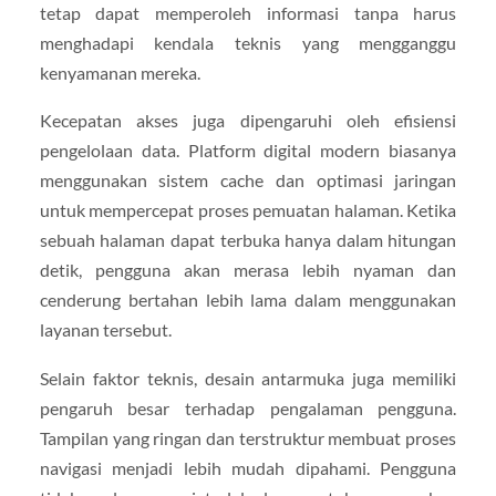
tetap dapat memperoleh informasi tanpa harus
menghadapi kendala teknis yang mengganggu
kenyamanan mereka.
Kecepatan akses juga dipengaruhi oleh efisiensi
pengelolaan data. Platform digital modern biasanya
menggunakan sistem cache dan optimasi jaringan
untuk mempercepat proses pemuatan halaman. Ketika
sebuah halaman dapat terbuka hanya dalam hitungan
detik, pengguna akan merasa lebih nyaman dan
cenderung bertahan lebih lama dalam menggunakan
layanan tersebut.
Selain faktor teknis, desain antarmuka juga memiliki
pengaruh besar terhadap pengalaman pengguna.
Tampilan yang ringan dan terstruktur membuat proses
navigasi menjadi lebih mudah dipahami. Pengguna