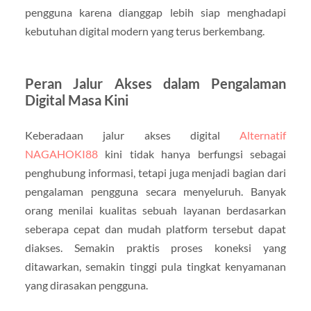
pengguna karena dianggap lebih siap menghadapi
kebutuhan digital modern yang terus berkembang.
Peran Jalur Akses dalam Pengalaman
Digital Masa Kini
Keberadaan jalur akses digital
Alternatif
NAGAHOKI88
kini tidak hanya berfungsi sebagai
penghubung informasi, tetapi juga menjadi bagian dari
pengalaman pengguna secara menyeluruh. Banyak
orang menilai kualitas sebuah layanan berdasarkan
seberapa cepat dan mudah platform tersebut dapat
diakses. Semakin praktis proses koneksi yang
ditawarkan, semakin tinggi pula tingkat kenyamanan
yang dirasakan pengguna.