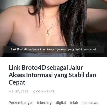
Link Broto4D sebagai Jalur Akses Informasi yang Stabil dan Cepat
Link Broto4D sebagai Jalur
Akses Informasi yang Stabil dan
Cepat
MEI 27, 2026
/
0 COMMENTS
Perkembangan teknologi digital telah membawa