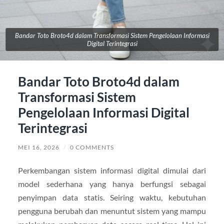
Bandar Toto Broto4d dalam Transformasi Sistem Pengelolaan Informasi
Digital Terintegrasi
Bandar Toto Broto4d dalam
Transformasi Sistem
Pengelolaan Informasi Digital
Terintegrasi
MEI 16, 2026
/
0 COMMENTS
Perkembangan sistem informasi digital dimulai dari
model sederhana yang hanya berfungsi sebagai
penyimpan data statis. Seiring waktu, kebutuhan
pengguna berubah dan menuntut sistem yang mampu