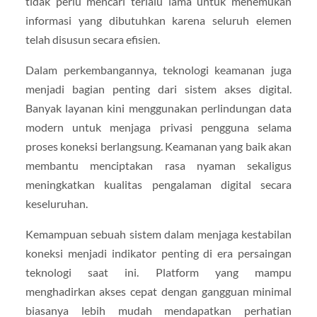
tidak perlu mencari terlalu lama untuk menemukan
informasi yang dibutuhkan karena seluruh elemen
telah disusun secara efisien.
Dalam perkembangannya, teknologi keamanan juga
menjadi bagian penting dari sistem akses digital.
Banyak layanan kini menggunakan perlindungan data
modern untuk menjaga privasi pengguna selama
proses koneksi berlangsung. Keamanan yang baik akan
membantu menciptakan rasa nyaman sekaligus
meningkatkan kualitas pengalaman digital secara
keseluruhan.
Kemampuan sebuah sistem dalam menjaga kestabilan
koneksi menjadi indikator penting di era persaingan
teknologi saat ini. Platform yang mampu
menghadirkan akses cepat dengan gangguan minimal
biasanya lebih mudah mendapatkan perhatian