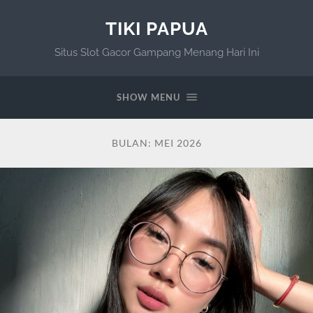
TIKI PAPUA
Situs Slot Gacor Gampang Menang Hari Ini
SHOW MENU
BULAN:
MEI 2026