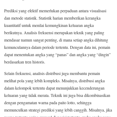
Prediksi yang efektif memerlukan perpaduan antara visualisasi
dan metode statistik. Statistik harian memberikan kerangka
kuantitatif untuk menilai kemungkinan keluaran angka
berikutnya. Analisis frekuensi merupakan teknik yang paling
mendasar namun sangat penting, di mana setiap angka dihitung
kemunculannya dalam periode tertentu. Dengan data ini, pemain
dapat menentukan angka yang “panas” dan angka yang “dingin”
berdasarkan tren historis.
Selain frekuensi, analisis distribusi juga membantu pemain
melihat pola yang lebih kompleks. Misalnya, distribusi angka
dalam kelompok tertentu dapat menunjukkan kecenderungan
keluaran yang tidak merata. Teknik ini juga bisa dikombinasikan
dengan pengamatan warna pada paito lotto, sehingga
memunculkan strategi prediksi yang lebih canggih. Misalnya, jika