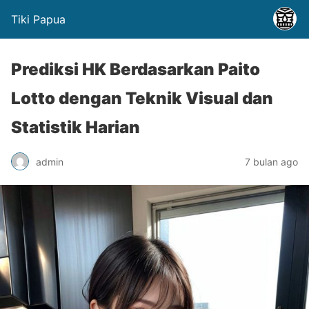
Tiki Papua
Prediksi HK Berdasarkan Paito
Lotto dengan Teknik Visual dan
Statistik Harian
admin
7 bulan ago