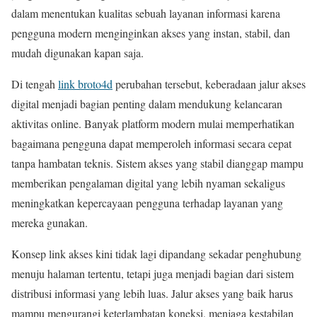
dalam menentukan kualitas sebuah layanan informasi karena
pengguna modern menginginkan akses yang instan, stabil, dan
mudah digunakan kapan saja.
Di tengah
link broto4d
perubahan tersebut, keberadaan jalur akses
digital menjadi bagian penting dalam mendukung kelancaran
aktivitas online. Banyak platform modern mulai memperhatikan
bagaimana pengguna dapat memperoleh informasi secara cepat
tanpa hambatan teknis. Sistem akses yang stabil dianggap mampu
memberikan pengalaman digital yang lebih nyaman sekaligus
meningkatkan kepercayaan pengguna terhadap layanan yang
mereka gunakan.
Konsep link akses kini tidak lagi dipandang sekadar penghubung
menuju halaman tertentu, tetapi juga menjadi bagian dari sistem
distribusi informasi yang lebih luas. Jalur akses yang baik harus
mampu mengurangi keterlambatan koneksi, menjaga kestabilan