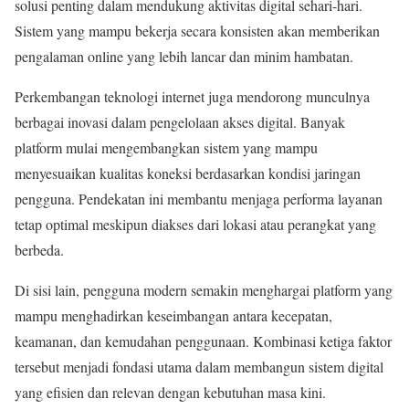
solusi penting dalam mendukung aktivitas digital sehari-hari.
Sistem yang mampu bekerja secara konsisten akan memberikan
pengalaman online yang lebih lancar dan minim hambatan.
Perkembangan teknologi internet juga mendorong munculnya
berbagai inovasi dalam pengelolaan akses digital. Banyak
platform mulai mengembangkan sistem yang mampu
menyesuaikan kualitas koneksi berdasarkan kondisi jaringan
pengguna. Pendekatan ini membantu menjaga performa layanan
tetap optimal meskipun diakses dari lokasi atau perangkat yang
berbeda.
Di sisi lain, pengguna modern semakin menghargai platform yang
mampu menghadirkan keseimbangan antara kecepatan,
keamanan, dan kemudahan penggunaan. Kombinasi ketiga faktor
tersebut menjadi fondasi utama dalam membangun sistem digital
yang efisien dan relevan dengan kebutuhan masa kini.