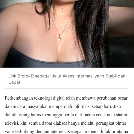
Link Broto4D sebagai Jalur Akses Informasi yang Stabil dan
Cepat
Perkembangan teknologi digital telah membawa perubahan besar
dalam cara masyarakat memperoleh informasi setiap hari. Jika
dahulu orang harus menunggu berita dari media cetak atau siaran
televisi, kini semua dapat diakses hanya melalui perangkat pintar
yang terhubung dengan internet. Kecepatan menjadi faktor utama