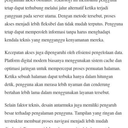
tetap dapat terhubung melalui jalur alternatif ketika terjadi
gangguan pada server utama. Dengan metode tersebut, proses
akses menjadi lebih fleksibel dan tidak mudah terputus. Pengguna
tetap dapat memperoleh informasi tanpa harus menghadapi
kendala teknis yang mengganggu kenyamanan mereka.
Kecepatan akses juga dipengaruhi oleh efisiensi pengelolaan data.
Platform digital modern biasanya menggunakan sistem cache dan
optimasi jaringan untuk mempercepat proses pemuatan halaman.
Ketika sebuah halaman dapat terbuka hanya dalam hitungan
detik, pengguna akan merasa lebih nyaman dan cenderung
bertahan lebih lama dalam menggunakan layanan tersebut.
Selain faktor teknis, desain antarmuka juga memiliki pengaruh
besar terhadap pengalaman pengguna. Tampilan yang ringan dan
terstruktur membuat proses navigasi menjadi lebih mudah