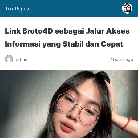
Tiki Papua
Link Broto4D sebagai Jalur Akses
Informasi yang Stabil dan Cepat
admin
2 bulan ago