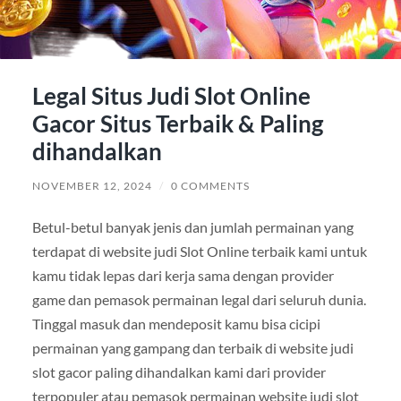
Legal Situs Judi Slot Online
Gacor Situs Terbaik & Paling
dihandalkan
NOVEMBER 12, 2024
/
0 COMMENTS
Betul-betul banyak jenis dan jumlah permainan yang
terdapat di website judi Slot Online terbaik kami untuk
kamu tidak lepas dari kerja sama dengan provider
game dan pemasok permainan legal dari seluruh dunia.
Tinggal masuk dan mendeposit kamu bisa cicipi
permainan yang gampang dan terbaik di website judi
slot gacor paling dihandalkan kami dari provider
terpopuler atau pemasok permainan website judi slot