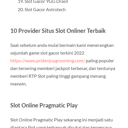
Slot Gacor YGG Drasil
Slot Gacor Astrotech
10 Provider Situs Slot Onliner Terbaik
Saat sebelum anda mulai bermain kami menerangkan
sejumlah game slot gacor terkini 2022
https://www.pridenjoygrooming.com/
paling populer
dan tersering memberi jackpot terbesar, dan tentunya
memberi RTP Slot paling tinggi gampang menang
maxwin.
Slot Online Pragmatic Play
Slot Online Pragmatic Play sekarang ini menjadi satu
diantara Slot yang terbanyak disukai dan terpercaya