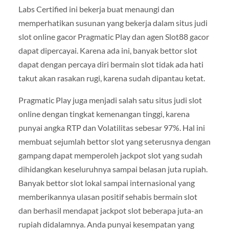
Labs Certified ini bekerja buat menaungi dan
memperhatikan susunan yang bekerja dalam situs judi
slot online gacor Pragmatic Play dan agen Slot88 gacor
dapat dipercayai. Karena ada ini, banyak bettor slot
dapat dengan percaya diri bermain slot tidak ada hati
takut akan rasakan rugi, karena sudah dipantau ketat.
Pragmatic Play juga menjadi salah satu situs judi slot
online dengan tingkat kemenangan tinggi, karena
punyai angka RTP dan Volatilitas sebesar 97%. Hal ini
membuat sejumlah bettor slot yang seterusnya dengan
gampang dapat memperoleh jackpot slot yang sudah
dihidangkan keseluruhnya sampai belasan juta rupiah.
Banyak bettor slot lokal sampai internasional yang
memberikannya ulasan positif sehabis bermain slot
dan berhasil mendapat jackpot slot beberapa juta-an
rupiah didalamnya. Anda punyai kesempatan yang