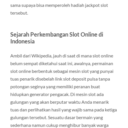
sama supaya bisa memperoleh hadiah jackpot slot
tersebut.
Sejarah Perkembangan Slot Online di
Indonesia
Ambil dari Wikipedia, jauh di saat di mana slot online
belum sempat diketahui saat ini, awalnya, permainan
slot online berbentuk sebagai mesin slot yang punyai
tuas penarik disebelah link slot deposit pulsa tanpa
potongan seginya yang memiliki peranan buat
hidupkan generator pengacak. Di mesin slot ada
gulungan yang akan berputar waktu Anda menarik
tuas dan perlihatkan hasil yang wajib sama pada ketiga
gulungan tersebut. Sesuatu dasar bermain yang
sederhana namun cukup menghibur banyak warga