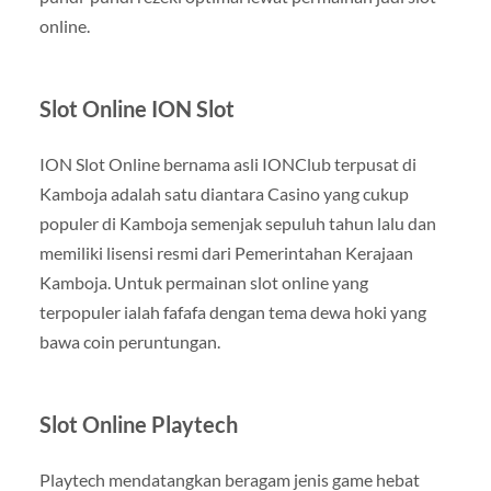
online.
Slot Online ION Slot
ION Slot Online bernama asli IONClub terpusat di
Kamboja adalah satu diantara Casino yang cukup
populer di Kamboja semenjak sepuluh tahun lalu dan
memiliki lisensi resmi dari Pemerintahan Kerajaan
Kamboja. Untuk permainan slot online yang
terpopuler ialah fafafa dengan tema dewa hoki yang
bawa coin peruntungan.
Slot Online Playtech
Playtech mendatangkan beragam jenis game hebat