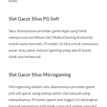
kuno.
Slot Gacor Situs PG Soft
Satu diantaranya provider game legal yang telah
mempunyai sertifikasi dari Malta Gaming Authority
untuk kamu bermain. Provider ini tiba untuk semuanya
pasar atau pasar industri gaming yang ada di dunia
tidak ada terkecuali.
Slot Gacor Situs Microgaming
Microgaming adalah satu diantaranya provider game
judi slot gacor yang paling senior dan banyak yang
menyukainya. Provider game asal Inggris ini datangkan
banyak permainan judi tidak cuma slot online saja tapi