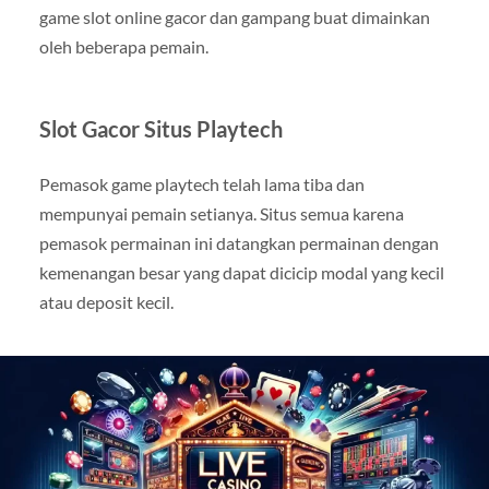
game slot online gacor dan gampang buat dimainkan
oleh beberapa pemain.
Slot Gacor Situs Playtech
Pemasok game playtech telah lama tiba dan
mempunyai pemain setianya. Situs semua karena
pemasok permainan ini datangkan permainan dengan
kemenangan besar yang dapat dicicip modal yang kecil
atau deposit kecil.