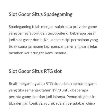
Slot Gacor Situs Spadegaming
Spadegaming telah menjadi salah satu provider game
yang paling favorit dan terpopuler di beberapa pasar
judi slot gacor dunia. Kau dapat cicipi permainan yang
tidak cuma gampang tapi gampang menang yang jelas
memberi keuntungan kamu semua.
Slot Gacor Situs RTG slot
Realtime gaming atau RTG slot adalah pemasok game
yang tiba semenjak tahun 1998 untuk beberapa
pecinta game slot dan judi lainnya. Pemasok game ini
tiba dengan topik yang unik adalah peradaban china