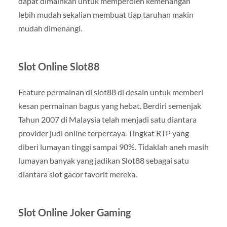
dapat dimainkan untuk memperoleh kemenangan
lebih mudah sekalian membuat tiap taruhan makin
mudah dimenangi.
Slot Online Slot88
Feature permainan di slot88 di desain untuk memberi
kesan permainan bagus yang hebat. Berdiri semenjak
Tahun 2007 di Malaysia telah menjadi satu diantara
provider judi online terpercaya. Tingkat RTP yang
diberi lumayan tinggi sampai 90%. Tidaklah aneh masih
lumayan banyak yang jadikan Slot88 sebagai satu
diantara slot gacor favorit mereka.
Slot Online Joker Gaming