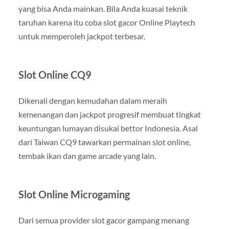
yang bisa Anda mainkan. Bila Anda kuasai teknik
taruhan karena itu coba slot gacor Online Playtech
untuk memperoleh jackpot terbesar.
Slot Online CQ9
Dikenali dengan kemudahan dalam meraih
kemenangan dan jackpot progresif membuat tingkat
keuntungan lumayan disukai bettor Indonesia. Asal
dari Taiwan CQ9 tawarkan permainan slot online,
tembak ikan dan game arcade yang lain.
Slot Online Microgaming
Dari semua provider slot gacor gampang menang