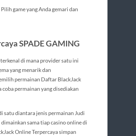
 Pilih game yang Anda gemari dan
percaya SPADE GAMING
erkenal di mana provider satu ini
tema yang menarik dan
emilih permainan Daftar BlackJack
sa coba permainan yang disediakan
 satu diantara jenis permainan Judi
dimainkan sama tiap casino online di
ckJack Online Terpercaya simpan