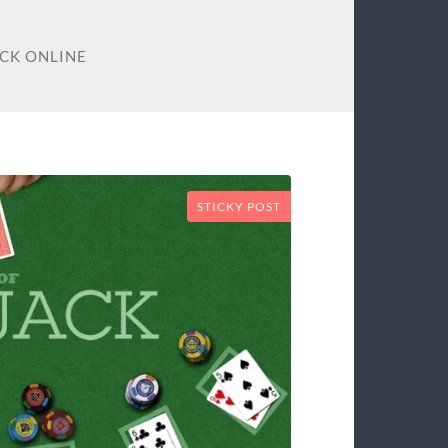
CK ONLINE
STICKY POST