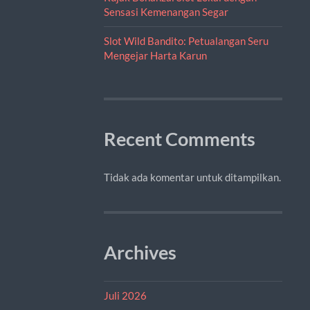
Sensasi Kemenangan Segar
Slot Wild Bandito: Petualangan Seru
Mengejar Harta Karun
Recent Comments
Tidak ada komentar untuk ditampilkan.
Archives
Juli 2026