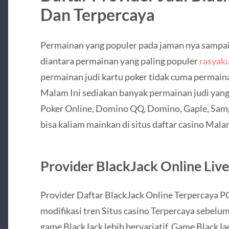
Dan Terpercaya
Permainan yang populer pada jaman nya sampai
diantara permainan yang paling populer
rasyak
permainan judi kartu poker tidak cuma permaina
Malam Ini sediakan banyak permainan judi yang
Poker Online, Domino QQ, Domino, Gaple, Samg
bisa kaliam mainkan di situs daftar casino Malam 
Provider BlackJack Online Liv
Provider Daftar BlackJack Online Terpercaya 
modifikasi tren Situs casino Terpercaya sebelu
game BlackJack lebih bervariatif. Game BlackJack