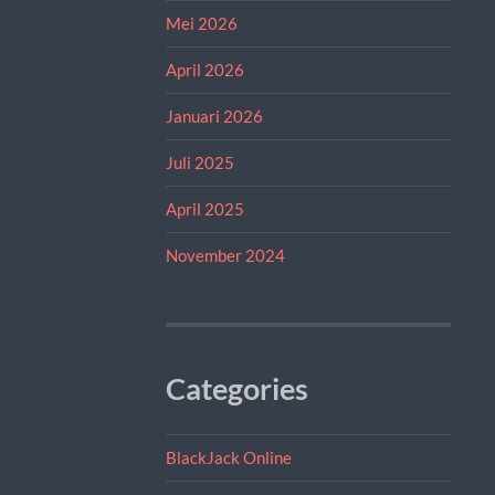
Mei 2026
April 2026
Januari 2026
Juli 2025
April 2025
November 2024
Categories
BlackJack Online