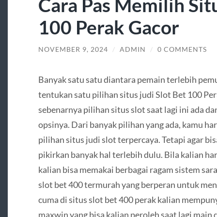
Cara Pas Memilih Situ
100 Perak Gacor
NOVEMBER 9, 2024
/
ADMIN
/
0 COMMENTS
Banyak satu satu diantara pemain terlebih pemula
tentukan satu pilihan situs judi Slot Bet 100 
sebenarnya pilihan situs slot saat lagi ini ada d
opsinya. Dari banyak pilihan yang ada, kamu ha
pilihan situs judi slot terpercaya. Tetapi agar b
pikirkan banyak hal terlebih dulu. Bila kalian ha
kalian bisa memakai berbagai ragam sistem sara
slot bet 400 termurah yang berperan untuk mende
cuma di situs slot bet 400 perak kalian mempuny
maxwin yang bisa kalian peroleh saat lagi main di