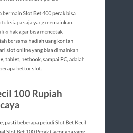
ka bermain Slot Bet 400 perak bisa
uk siapa saja yang memainkan.
liki hak agar bisa mencetak
piah bersama hadiah uang kontan
ri slot online yang bisa dimainkan
, tablet, netbook, sampai PC, adalah
erapa bettor slot.
ecil 100 Rupiah
rcaya
, pasti beberapa pejudi Slot Bet Kecil
hal Slot Bet 100 Perak Gacor apa yang