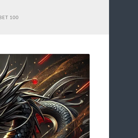
BET 100