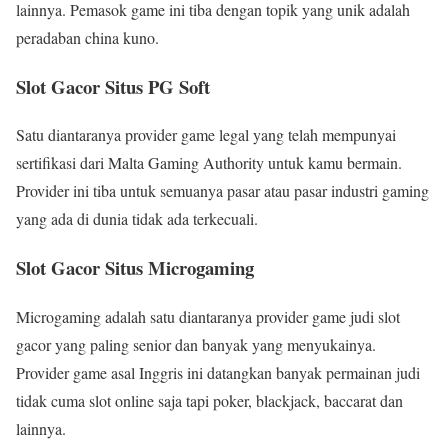
lainnya. Pemasok game ini tiba dengan topik yang unik adalah
peradaban china kuno.
Slot Gacor Situs PG Soft
Satu diantaranya provider game legal yang telah mempunyai
sertifikasi dari Malta Gaming Authority untuk kamu bermain.
Provider ini tiba untuk semuanya pasar atau pasar industri gaming
yang ada di dunia tidak ada terkecuali.
Slot Gacor Situs Microgaming
Microgaming adalah satu diantaranya provider game judi slot
gacor yang paling senior dan banyak yang menyukainya.
Provider game asal Inggris ini datangkan banyak permainan judi
tidak cuma slot online saja tapi poker, blackjack, baccarat dan
lainnya.