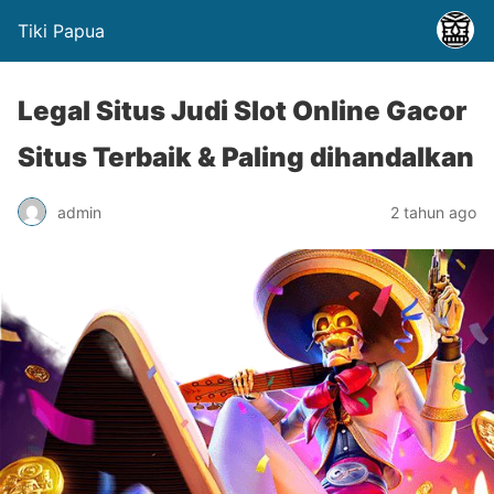
Tiki Papua
Legal Situs Judi Slot Online Gacor
Situs Terbaik & Paling dihandalkan
admin
2 tahun ago