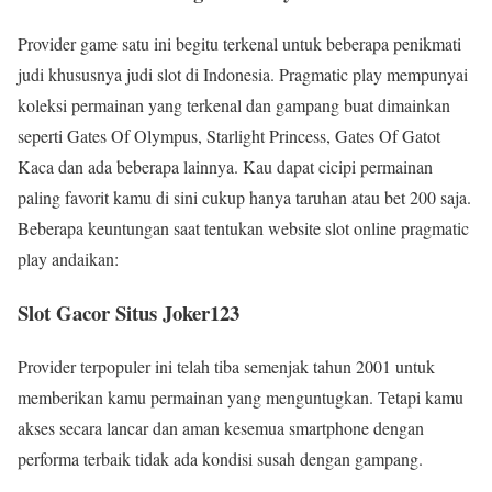
Provider game satu ini begitu terkenal untuk beberapa penikmati
judi khususnya judi slot di Indonesia. Pragmatic play mempunyai
koleksi permainan yang terkenal dan gampang buat dimainkan
seperti Gates Of Olympus, Starlight Princess, Gates Of Gatot
Kaca dan ada beberapa lainnya. Kau dapat cicipi permainan
paling favorit kamu di sini cukup hanya taruhan atau bet 200 saja.
Beberapa keuntungan saat tentukan website slot online pragmatic
play andaikan:
Slot Gacor Situs Joker123
Provider terpopuler ini telah tiba semenjak tahun 2001 untuk
memberikan kamu permainan yang menguntugkan. Tetapi kamu
akses secara lancar dan aman kesemua smartphone dengan
performa terbaik tidak ada kondisi susah dengan gampang.