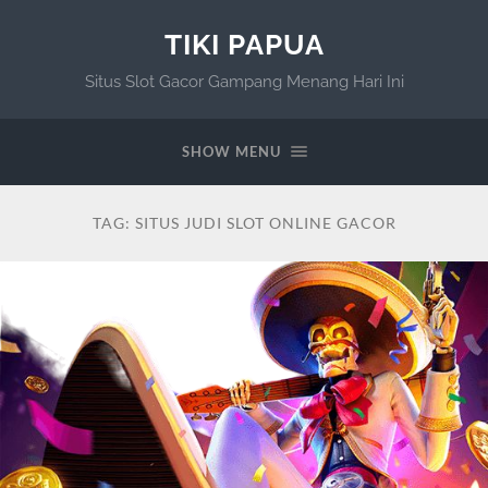
TIKI PAPUA
Situs Slot Gacor Gampang Menang Hari Ini
SHOW MENU
TAG:
SITUS JUDI SLOT ONLINE GACOR