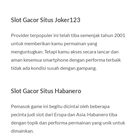
Slot Gacor Situs Joker123
Provider terpopuler ini telah tiba semenjak tahun 2001
untuk memberikan kamu permainan yang
menguntugkan. Tetapi kamu akses secara lancar dan
aman kesemua smartphone dengan performa terbaik
tidak ada kondisi susah dengan gampang.
Slot Gacor Situs Habanero
Pemasok game ini begitu dicintai oleh beberapa
pecinta judi slot dari Eropa dan Asia. Habanero tiba
dengan topik dan performa permainan yang unik untuk
dimainkan.