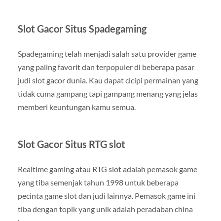
Slot Gacor Situs Spadegaming
Spadegaming telah menjadi salah satu provider game
yang paling favorit dan terpopuler di beberapa pasar
judi slot gacor dunia. Kau dapat cicipi permainan yang
tidak cuma gampang tapi gampang menang yang jelas
memberi keuntungan kamu semua.
Slot Gacor Situs RTG slot
Realtime gaming atau RTG slot adalah pemasok game
yang tiba semenjak tahun 1998 untuk beberapa
pecinta game slot dan judi lainnya. Pemasok game ini
tiba dengan topik yang unik adalah peradaban china