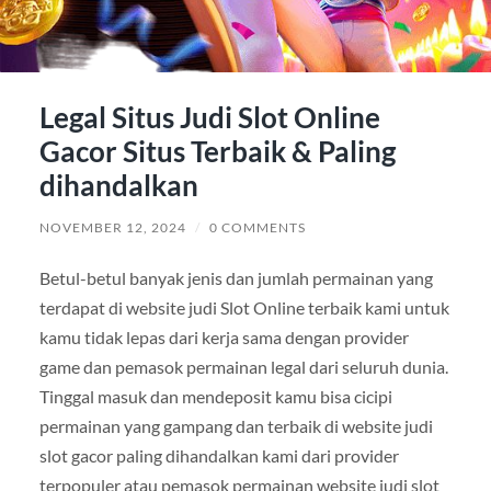
Legal Situs Judi Slot Online
Gacor Situs Terbaik & Paling
dihandalkan
NOVEMBER 12, 2024
/
0 COMMENTS
Betul-betul banyak jenis dan jumlah permainan yang
terdapat di website judi Slot Online terbaik kami untuk
kamu tidak lepas dari kerja sama dengan provider
game dan pemasok permainan legal dari seluruh dunia.
Tinggal masuk dan mendeposit kamu bisa cicipi
permainan yang gampang dan terbaik di website judi
slot gacor paling dihandalkan kami dari provider
terpopuler atau pemasok permainan website judi slot