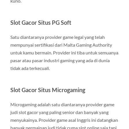
kuno.
Slot Gacor Situs PG Soft
Satu diantaranya provider game legal yang telah
mempunyai sertifikasi dari Malta Gaming Authority
untuk kamu bermain. Provider ini tiba untuk semuanya
pasar atau pasar industri gaming yang ada di dunia
tidak ada terkecuali.
Slot Gacor Situs Microgaming
Microgaming adalah satu diantaranya provider game
judi slot gacor yang paling senior dan banyak yang
menyukainya. Provider game asal Inggris ini datangkan
banyak permainan judi tidak cuma slot online saja tapi