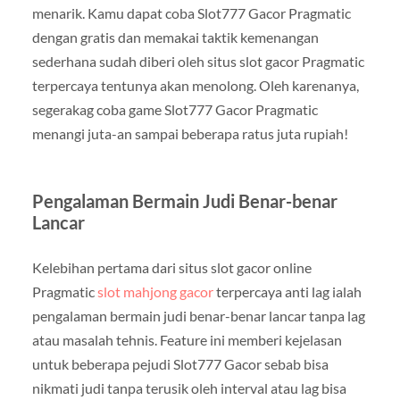
menarik. Kamu dapat coba Slot777 Gacor Pragmatic
dengan gratis dan memakai taktik kemenangan
sederhana sudah diberi oleh situs slot gacor Pragmatic
terpercaya tentunya akan menolong. Oleh karenanya,
segerakag coba game Slot777 Gacor Pragmatic
menangi juta-an sampai beberapa ratus juta rupiah!
Pengalaman Bermain Judi Benar-benar
Lancar
Kelebihan pertama dari situs slot gacor online
Pragmatic
slot mahjong gacor
terpercaya anti lag ialah
pengalaman bermain judi benar-benar lancar tanpa lag
atau masalah tehnis. Feature ini memberi kejelasan
untuk beberapa pejudi Slot777 Gacor sebab bisa
nikmati judi tanpa terusik oleh interval atau lag bisa