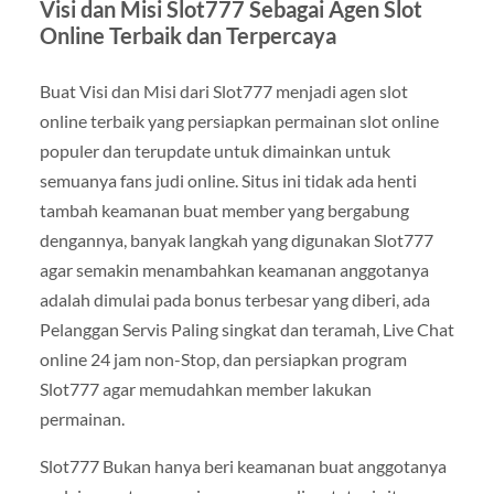
Visi dan Misi Slot777 Sebagai Agen Slot
Online Terbaik dan Terpercaya
Buat Visi dan Misi dari Slot777 menjadi agen slot
online terbaik yang persiapkan permainan slot online
populer dan terupdate untuk dimainkan untuk
semuanya fans judi online. Situs ini tidak ada henti
tambah keamanan buat member yang bergabung
dengannya, banyak langkah yang digunakan Slot777
agar semakin menambahkan keamanan anggotanya
adalah dimulai pada bonus terbesar yang diberi, ada
Pelanggan Servis Paling singkat dan teramah, Live Chat
online 24 jam non-Stop, dan persiapkan program
Slot777 agar memudahkan member lakukan
permainan.
Slot777 Bukan hanya beri keamanan buat anggotanya