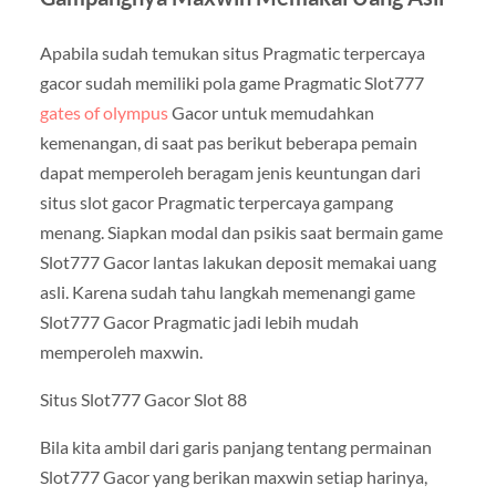
Apabila sudah temukan situs Pragmatic terpercaya
gacor sudah memiliki pola game Pragmatic Slot777
gates of olympus
Gacor untuk memudahkan
kemenangan, di saat pas berikut beberapa pemain
dapat memperoleh beragam jenis keuntungan dari
situs slot gacor Pragmatic terpercaya gampang
menang. Siapkan modal dan psikis saat bermain game
Slot777 Gacor lantas lakukan deposit memakai uang
asli. Karena sudah tahu langkah memenangi game
Slot777 Gacor Pragmatic jadi lebih mudah
memperoleh maxwin.
Situs Slot777 Gacor Slot 88
Bila kita ambil dari garis panjang tentang permainan
Slot777 Gacor yang berikan maxwin setiap harinya,