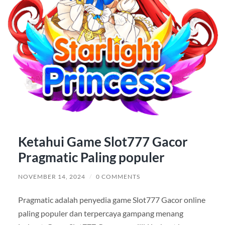
Ketahui Game Slot777 Gacor
Pragmatic Paling populer
NOVEMBER 14, 2024
/
0 COMMENTS
Pragmatic adalah penyedia game Slot777 Gacor online
paling populer dan terpercaya gampang menang