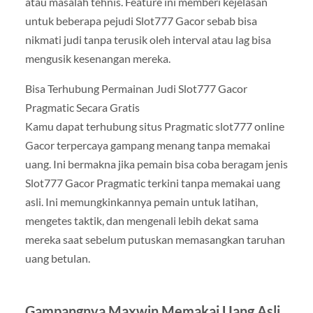
atau masalah tehnis. Feature ini memberi kejelasan
untuk beberapa pejudi Slot777 Gacor sebab bisa
nikmati judi tanpa terusik oleh interval atau lag bisa
mengusik kesenangan mereka.
Bisa Terhubung Permainan Judi Slot777 Gacor
Pragmatic Secara Gratis
Kamu dapat terhubung situs Pragmatic slot777 online
Gacor terpercaya gampang menang tanpa memakai
uang. Ini bermakna jika pemain bisa coba beragam jenis
Slot777 Gacor Pragmatic terkini tanpa memakai uang
asli. Ini memungkinkannya pemain untuk latihan,
mengetes taktik, dan mengenali lebih dekat sama
mereka saat sebelum putuskan memasangkan taruhan
uang betulan.
Gampangnya Maxwin Memakai Uang Asli