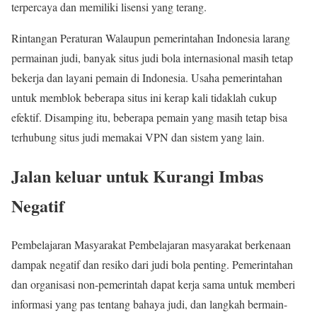
terpercaya dan memiliki lisensi yang terang.
Rintangan Peraturan Walaupun pemerintahan Indonesia larang
permainan judi, banyak situs judi bola internasional masih tetap
bekerja dan layani pemain di Indonesia. Usaha pemerintahan
untuk memblok beberapa situs ini kerap kali tidaklah cukup
efektif. Disamping itu, beberapa pemain yang masih tetap bisa
terhubung situs judi memakai VPN dan sistem yang lain.
Jalan keluar untuk Kurangi Imbas
Negatif
Pembelajaran Masyarakat Pembelajaran masyarakat berkenaan
dampak negatif dan resiko dari judi bola penting. Pemerintahan
dan organisasi non-pemerintah dapat kerja sama untuk memberi
informasi yang pas tentang bahaya judi, dan langkah bermain-