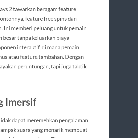
ways 2 tawarkan beragam feature
ntohnya, feature free spins dan
n. Ini memberi peluang untuk pemain
 besar tanpa keluarkan biaya
nen interaktif, di mana pemain
nus atau feature tambahan. Dengan
yakan peruntungan, tapi juga taktik
 Imersif
a tidak dapat meremehkan pengalaman
 dampak suara yang menarik membuat