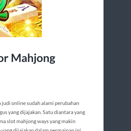
cor Mahjong
an judi online sudah alami perubahan
us yang dijajakan. Satu diantara yang
tama slot mahjong ways yang makin
 yang dijajakan dalam permainan ini