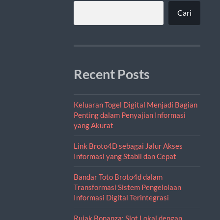
Cari
Recent Posts
Keluaran Togel Digital Menjadi Bagian
Penting dalam Penyajian Informasi
yang Akurat
Link Broto4D sebagai Jalur Akses
Informasi yang Stabil dan Cepat
Bandar Toto Broto4d dalam
Transformasi Sistem Pengelolaan
Informasi Digital Terintegrasi
Rujak Bonanza: Slot Lokal dengan