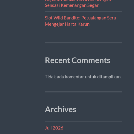
Sensasi Kemenangan Segar
Slot Wild Bandito: Petualangan Seru
Mengejar Harta Karun
Recent Comments
Tidak ada komentar untuk ditampilkan.
Archives
Juli 2026