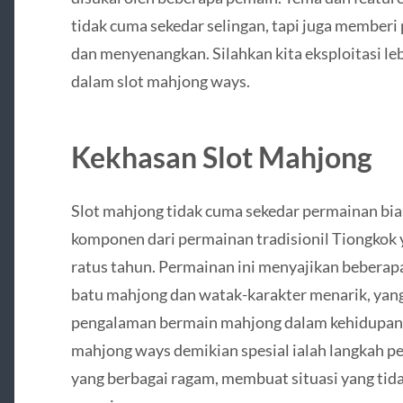
tidak cuma sekedar selingan, tapi juga membe
dan menyenangkan. Silahkan kita eksploitasi le
dalam slot mahjong ways.
Kekhasan Slot Mahjong
Slot mahjong tidak cuma sekedar permainan bi
komponen dari permainan tradisionil Tiongkok 
ratus tahun. Permainan ini menyajikan beberapa
batu mahjong dan watak-karakter menarik, yan
pengalaman bermain mahjong dalam kehidupan ri
mahjong ways demikian spesial ialah langkah p
yang berbagai ragam, membuat situasi yang tid