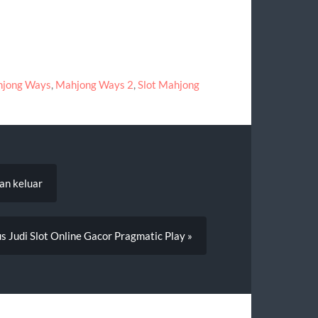
jong Ways
,
Mahjong Ways 2
,
Slot Mahjong
lan keluar
us Judi Slot Online Gacor Pragmatic Play »