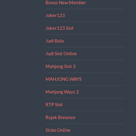
Bonus New Member
Joker123
Joker123 Slot
Judi Bola
Judi Slot Online
Mahjong Slot 3
MAHJONG WAYS
Mahjong Ways 2
RTP Slot
Rujak Bonanza
Sicbo Online