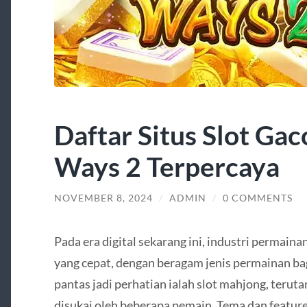
Daftar Situs Slot Ga
Ways 2 Terpercaya
NOVEMBER 8, 2024
/
ADMIN
/
0 COMMENTS
Pada era digital sekarang ini, industri permain
yang cepat, dengan beragam jenis permainan bag
pantas jadi perhatian ialah slot mahjong, teru
disukai oleh beberapa pemain. Tema dan feature