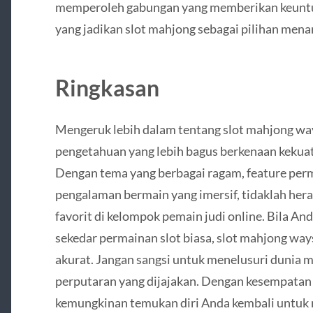
memperoleh gabungan yang memberikan keuntun
yang jadikan slot mahjong sebagai pilihan menar
Ringkasan
Mengeruk lebih dalam tentang slot mahjong w
pengetahuan yang lebih bagus berkenaan kekuat
Dengan tema yang berbagai ragam, feature per
pengalaman bermain yang imersif, tidaklah hera
favorit di kelompok pemain judi online. Bila Anda
sekedar permainan slot biasa, slot mahjong way
akurat. Jangan sangsi untuk menelusuri dunia me
perputaran yang dijajakan. Dengan kesempatan
kemungkinan temukan diri Anda kembali untuk r