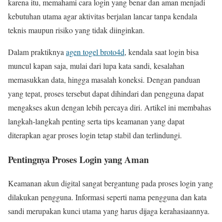
karena itu, memahami cara login yang benar dan aman menjadi
kebutuhan utama agar aktivitas berjalan lancar tanpa kendala
teknis maupun risiko yang tidak diinginkan.
Dalam praktiknya
agen togel broto4d
, kendala saat login bisa
muncul kapan saja, mulai dari lupa kata sandi, kesalahan
memasukkan data, hingga masalah koneksi. Dengan panduan
yang tepat, proses tersebut dapat dihindari dan pengguna dapat
mengakses akun dengan lebih percaya diri. Artikel ini membahas
langkah-langkah penting serta tips keamanan yang dapat
diterapkan agar proses login tetap stabil dan terlindungi.
Pentingnya Proses Login yang Aman
Keamanan akun digital sangat bergantung pada proses login yang
dilakukan pengguna. Informasi seperti nama pengguna dan kata
sandi merupakan kunci utama yang harus dijaga kerahasiaannya.