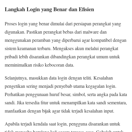
Langkah Login yang Benar dan Efisien
Proses login yang benar dimulai dari persiapan perangkat yang
digunakan. Pastikan perangkat bebas dari malware dan
menggunakan peramban yang diperbarui agar kompatibel dengan
sistem keamanan terbaru. Mengakses akun melalui perangkat
pribadi lebih disarankan dibandingkan perangkat umum untuk
meminimalkan risiko kebocoran data.
Selanjutnya, masukkan data login dengan teliti. Kesalahan
pengetikan sering menjadi penyebab utama kegagalan login.
Perhatikan penggunaan huruf besar, simbol, serta angka pada kata
sandi. Jika tersedia fitur untuk menampilkan kata sandi sementara,
manfaatkan dengan bijak agar tidak terjadi kesalahan input.
Apabila terjadi kendala saat login, pengguna disarankan untuk
tidak mencoba berulang kali secara tergesa-gesa. Cobalah untuk