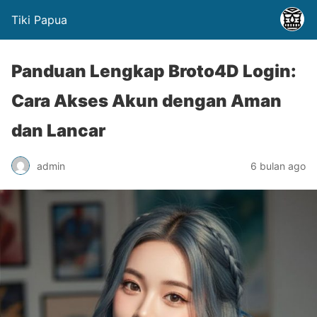
Tiki Papua
Panduan Lengkap Broto4D Login:
Cara Akses Akun dengan Aman
dan Lancar
admin
6 bulan ago