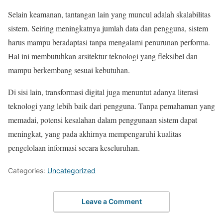
Selain keamanan, tantangan lain yang muncul adalah skalabilitas
sistem. Seiring meningkatnya jumlah data dan pengguna, sistem
harus mampu beradaptasi tanpa mengalami penurunan performa.
Hal ini membutuhkan arsitektur teknologi yang fleksibel dan
mampu berkembang sesuai kebutuhan.
Di sisi lain, transformasi digital juga menuntut adanya literasi
teknologi yang lebih baik dari pengguna. Tanpa pemahaman yang
memadai, potensi kesalahan dalam penggunaan sistem dapat
meningkat, yang pada akhirnya mempengaruhi kualitas
pengelolaan informasi secara keseluruhan.
Categories:
Uncategorized
Leave a Comment