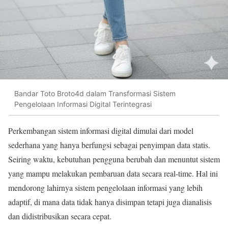
Bandar Toto Broto4d dalam Transformasi Sistem
Pengelolaan Informasi Digital Terintegrasi
Perkembangan sistem informasi digital dimulai dari model
sederhana yang hanya berfungsi sebagai penyimpan data statis.
Seiring waktu, kebutuhan pengguna berubah dan menuntut sistem
yang mampu melakukan pembaruan data secara real-time. Hal ini
mendorong lahirnya sistem pengelolaan informasi yang lebih
adaptif, di mana data tidak hanya disimpan tetapi juga dianalisis
dan didistribusikan secara cepat.