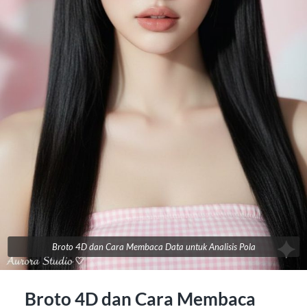
Broto 4D dan Cara Membaca Data untuk Analisis Pola
Broto 4D dan Cara Membaca