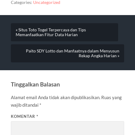
Categories:
Uncategorized
« Situs Toto Togel Terpercaya dan Tips
Memanfaatkan Fitur Data Harian
Paito SDY Lotto dan Manfaatnya dalam Menyusun
Rekap Angka Harian »
Tinggalkan Balasan
Alamat email Anda tidak akan dipublikasikan.
Ruas yang
wajib ditandai
*
KOMENTAR
*