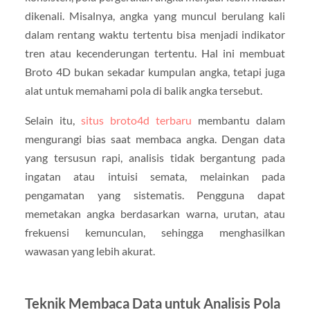
dikenali. Misalnya, angka yang muncul berulang kali
dalam rentang waktu tertentu bisa menjadi indikator
tren atau kecenderungan tertentu. Hal ini membuat
Broto 4D bukan sekadar kumpulan angka, tetapi juga
alat untuk memahami pola di balik angka tersebut.
Selain itu,
situs broto4d terbaru
membantu dalam
mengurangi bias saat membaca angka. Dengan data
yang tersusun rapi, analisis tidak bergantung pada
ingatan atau intuisi semata, melainkan pada
pengamatan yang sistematis. Pengguna dapat
memetakan angka berdasarkan warna, urutan, atau
frekuensi kemunculan, sehingga menghasilkan
wawasan yang lebih akurat.
Teknik Membaca Data untuk Analisis Pola