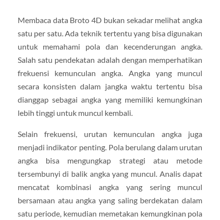
Membaca data Broto 4D bukan sekadar melihat angka
satu per satu. Ada teknik tertentu yang bisa digunakan
untuk memahami pola dan kecenderungan angka.
Salah satu pendekatan adalah dengan memperhatikan
frekuensi kemunculan angka. Angka yang muncul
secara konsisten dalam jangka waktu tertentu bisa
dianggap sebagai angka yang memiliki kemungkinan
lebih tinggi untuk muncul kembali.
Selain frekuensi, urutan kemunculan angka juga
menjadi indikator penting. Pola berulang dalam urutan
angka bisa mengungkap strategi atau metode
tersembunyi di balik angka yang muncul. Analis dapat
mencatat kombinasi angka yang sering muncul
bersamaan atau angka yang saling berdekatan dalam
satu periode, kemudian memetakan kemungkinan pola