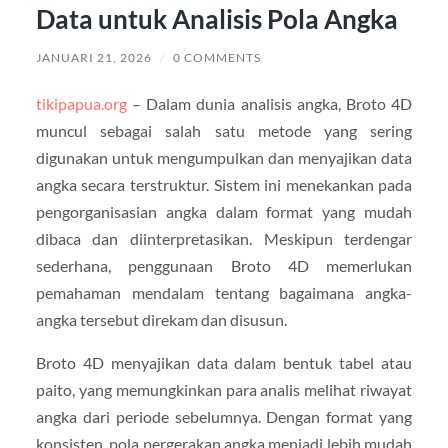
Data untuk Analisis Pola Angka
JANUARI 21, 2026
/
0 COMMENTS
tikipapua.org
– Dalam dunia analisis angka, Broto 4D
muncul sebagai salah satu metode yang sering
digunakan untuk mengumpulkan dan menyajikan data
angka secara terstruktur. Sistem ini menekankan pada
pengorganisasian angka dalam format yang mudah
dibaca dan diinterpretasikan. Meskipun terdengar
sederhana, penggunaan Broto 4D memerlukan
pemahaman mendalam tentang bagaimana angka-
angka tersebut direkam dan disusun.
Broto 4D menyajikan data dalam bentuk tabel atau
paito, yang memungkinkan para analis melihat riwayat
angka dari periode sebelumnya. Dengan format yang
konsisten, pola pergerakan angka menjadi lebih mudah