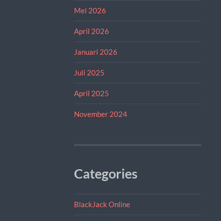
Mei 2026
April 2026
Januari 2026
Juli 2025
April 2025
November 2024
Categories
BlackJack Online