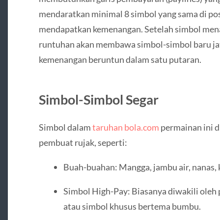
mendaratkan minimal 8 simbol yang sama di posi
mendapatkan kemenangan. Setelah simbol mena
runtuhan akan membawa simbol-simbol baru ja
kemenangan beruntun dalam satu putaran.
Simbol-Simbol Segar
Simbol dalam
taruhan bola.com
permainan ini 
pembuat rujak, seperti:
Buah-buahan: Mangga, jambu air, nanas,
Simbol High-Pay: Biasanya diwakili oleh
atau simbol khusus bertema bumbu.