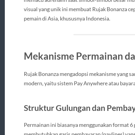
visual yang unik ini membuat Rujak Bonanza ce
pemain di Asia, khususnya Indonesia.
Mekanisme Permainan da
Rujak Bonanza mengadopsi mekanisme yang sang
modern, yaitu sistem Pay Anywhere atau bayara
Struktur Gulungan dan Pemba
Permainan ini biasanya menggunakan format 6 g
membutuhkan garis pembayaran (paylines) yang