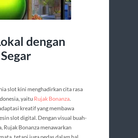
Lokal dengan
 Segar
ia slot kini menghadirkan cita rasa
ndonesia, yaitu
Rujak Bonanza
.
 adaptasi kreatif yang membawa
sin slot digital. Dengan visual buah-
a, Rujak Bonanza menawarkan
ata, tetapi juga pedas dalam hal