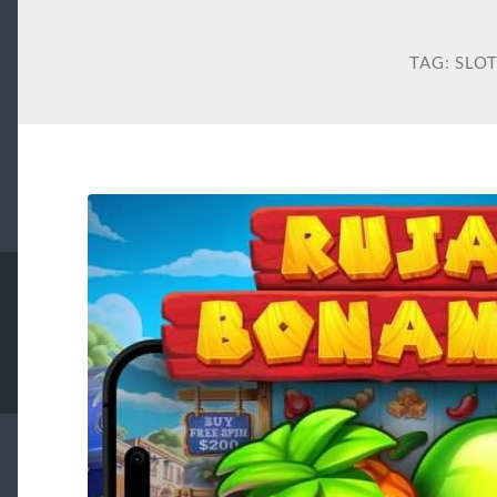
TAG:
SLO