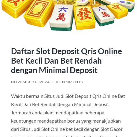
Daftar Slot Deposit Qris Online
Bet Kecil Dan Bet Rendah
dengan Minimal Deposit
NOVEMBER 8, 2024
/
0 COMMENTS
Waktu bermain Situs Judi Slot Deposit Qris Online Bet
Kecil Dan Bet Rendah dengan Minimal Deposit
Termurah anda akan mendapatkan beberapa
keuntungan mendapatkan bonus yang menakjubkan
dari Situs Judi Slot Online bet kecil dengan Slot Gacor