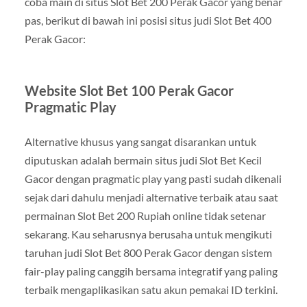
coba main di situs Slot Bet 200 Perak Gacor yang benar
pas, berikut di bawah ini posisi situs judi Slot Bet 400
Perak Gacor:
Website Slot Bet 100 Perak Gacor
Pragmatic Play
Alternative khusus yang sangat disarankan untuk
diputuskan adalah bermain situs judi Slot Bet Kecil
Gacor dengan pragmatic play yang pasti sudah dikenali
sejak dari dahulu menjadi alternative terbaik atau saat
permainan Slot Bet 200 Rupiah online tidak setenar
sekarang. Kau seharusnya berusaha untuk mengikuti
taruhan judi Slot Bet 800 Perak Gacor dengan sistem
fair-play paling canggih bersama integratif yang paling
terbaik mengaplikasikan satu akun pemakai ID terkini.