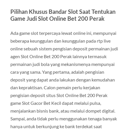
Pilihan Khusus Bandar Slot Saat Tentukan
Game Judi Slot Online Bet 200 Perak
Ada game slot terpercaya lewat online ini, mempunyai
beberapa keunggulan dan keunggulan pada rtp live
online sebuah sistem pengisian deposit permainan judi
agen Slot Online Bet 200 Perak lainnya termasuk
permainan judi bola yang mekanismenya mempunyai
cara yang sama. Yang pertama, adalah pengisian
deposit yang dapat anda lakukan dengan kemudahan
dan kepraktisan. Calon pemain perlu kerjakan
pengisian deposit situs Slot Online Bet 200 Perak
game Slot Gacor Bet Kecil dapat melalui pulsa,
menjalankan bisnis bank, atau melalui dompet digital.
Sampai, anda tidak perlu menggunakan tenaga banyak
hanya untuk berkunjung ke bank terdekat saat