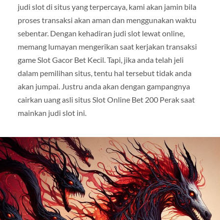
judi slot di situs yang terpercaya, kami akan jamin bila
proses transaksi akan aman dan menggunakan waktu
sebentar. Dengan kehadiran judi slot lewat online,
memang lumayan mengerikan saat kerjakan transaksi
game Slot Gacor Bet Kecil. Tapi, jika anda telah jeli
dalam pemilihan situs, tentu hal tersebut tidak anda
akan jumpai. Justru anda akan dengan gampangnya
cairkan uang asli situs Slot Online Bet 200 Perak saat
mainkan judi slot ini.