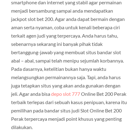
smartphone dan internet yang stabil agar permainan
menjadi bersambung sampai anda mendapatkan
jackpot slot bet 200. Agar anda dapat bermain dengan
aman serta nyaman, coba untuk kenali beberapa ciri
terkait agen judi yang terpercaya. Anda harus tahu,
sebenarnya sekarang ini banyak pihak tidak
bertanggung-jawab yang membuat situs bandar slot
abal – abal, sampai telah menipu sejumlah korbannya.
Pada dasarnya, ketelitian bukan hanya waktu
melangsungkan permainannya saja. Tapi, anda harus
juga tetapkan situs yang akan anda gunakan dengan
jeli. Agar anda bisa
depo slot 777
Online Bet 200 Perak
terbaik terlepas dari sebuah kasus penipuan, karena itu
pemilihan pada bandar situs judi Slot Online Bet 200
Perak terpercaya menjadi point khusus yang penting
dilakukan.