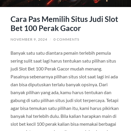
Cara Pas Memilih Situs Judi Slot
Bet 100 Perak Gacor
NOVEMBER 9, 2024
/
0 COMMENTS
Banyak satu satu diantara pemain terlebih pemula
sering sulit saat lagi harus tentukan satu pilihan situs
judi Slot Bet 100 Perak Gacor mudah menang.
Pasalnya sebenarnya pilihan situs slot saat lagi ini ada
dan bisa diputuskan terlalu banyak opsinya. Dari
banyak pilihan yang ada, kamu harus tentukan dan
gabung di satu pilihan situs judi slot terpercaya. Tetapi
agar bisa temukan satu pilihan itu, kami harus pikirkan
banyak hal terlebih dulu. Bila kalian harapkan main di
slot bet kecil 100 perak kalian bisa memakai berbagai