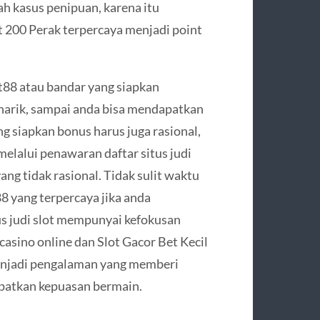
ah kasus penipuan, karena itu
et 200 Perak terpercaya menjadi point
ot88 atau bandar yang siapkan
narik, sampai anda bisa mendapatkan
ng siapkan bonus harus juga rasional,
melalui penawaran daftar situs judi
ng tidak rasional. Tidak sulit waktu
88 yang terpercaya jika anda
s judi slot mempunyai kefokusan
casino online dan Slot Gacor Bet Kecil
enjadi pengalaman yang memberi
patkan kepuasan bermain.