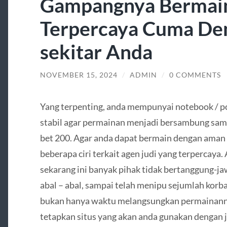
Gampangnya Bermain
Terpercaya Cuma Den
sekitar Anda
NOVEMBER 15, 2024
/
ADMIN
/
0 COMMENTS
Yang terpenting, anda mempunyai notebook / pc
stabil agar permainan menjadi bersambung sam
bet 200. Agar anda dapat bermain dengan aman 
beberapa ciri terkait agen judi yang terpercaya
sekarang ini banyak pihak tidak bertanggung-j
abal – abal, sampai telah menipu sejumlah korba
bukan hanya waktu melangsungkan permainannya
tetapkan situs yang akan anda gunakan dengan j