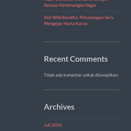
Sensasi Kemenangan Segar
Slot Wild Bandito: Petualangan Seru
Mengejar Harta Karun
Recent Comments
Tidak ada komentar untuk ditampilkan.
Archives
Juli 2026