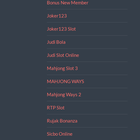
Bonus New Member
Joker123
Joker123 Slot
Judi Bola
Judi Slot Online
Mahjong Slot 3
MAHJONG WAYS
Mahjong Ways 2
RTP Slot
Rujak Bonanza
Sicbo Online