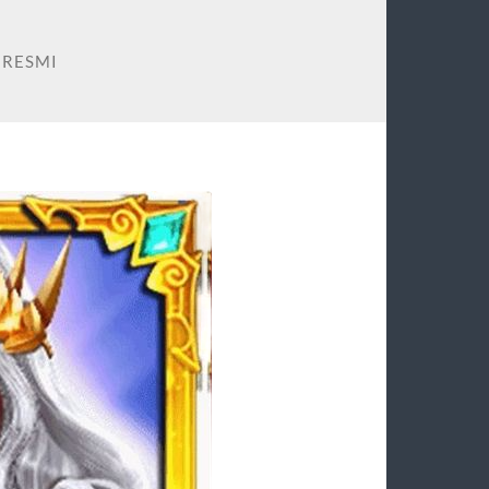
 RESMI