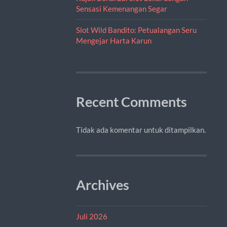
Sensasi Kemenangan Segar
Slot Wild Bandito: Petualangan Seru
Mengejar Harta Karun
Recent Comments
Tidak ada komentar untuk ditampilkan.
Archives
Juli 2026