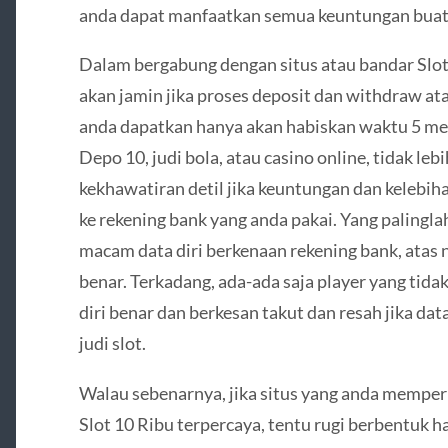
anda dapat manfaatkan semua keuntungan buat d
Dalam bergabung dengan situs atau bandar Slot
akan jamin jika proses deposit dan withdraw at
anda dapatkan hanya akan habiskan waktu 5 me
Depo 10, judi bola, atau casino online, tidak le
kekhawatiran detil jika keuntungan dan kelebiha
ke rekening bank yang anda pakai. Yang palinglah
macam data diri berkenaan rekening bank, atas
benar. Terkadang, ada-ada saja player yang tida
diri benar dan berkesan takut dan resah jika da
judi slot.
Walau sebenarnya, jika situs yang anda memper
Slot 10 Ribu terpercaya, tentu rugi berbentuk h