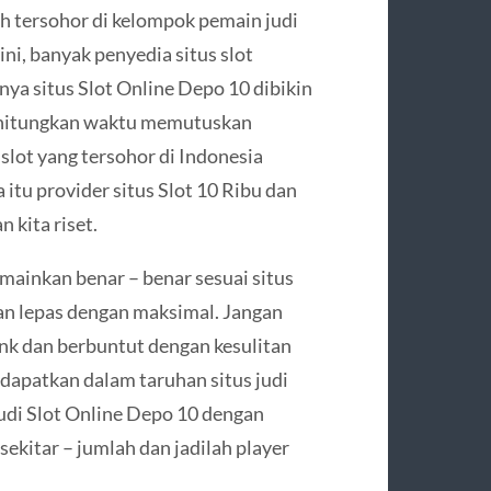
h tersohor di kelompok pemain judi
ini, banyak penyedia situs slot
hnya situs Slot Online Depo 10 dibikin
erhitungkan waktu memutuskan
 slot yang tersohor di Indonesia
 itu provider situs Slot 10 Ribu dan
 kita riset.
mainkan benar – benar sesuai situs
kan lepas dengan maksimal. Jangan
ank dan berbuntut dengan kesulitan
dapatkan dalam taruhan situs judi
udi Slot Online Depo 10 dengan
ekitar – jumlah dan jadilah player