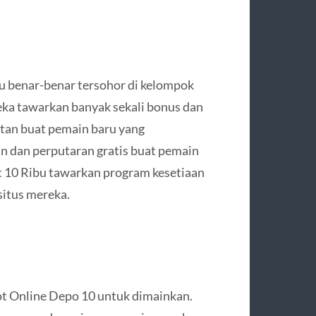
bu benar-benar tersohor di kelompok
eka tawarkan banyak sekali bonus dan
an buat pemain baru yang
an dan perputaran gratis buat pemain
ot 10 Ribu tawarkan program kesetiaan
situs mereka.
t Online Depo 10 untuk dimainkan.