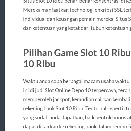
Situs Slot 10 Ribu benar-benar konsentrasi di 
Mereka manfaatkan technologi enkripsi SSL te
individual dan keuangan pemain mereka. Situs 
dan ketentuan yang ketat dari tubuh ketentuan 
Pilihan Game Slot 10 Ribu
10 Ribu
Waktu anda coba berbagai macam usaha waktu pa
ini di judi Slot Online Depo 10 terpercaya, ter
memperoleh jackpot, kemudian cairkan kembali
rekening bank Slot 10 Ribu. Tentu hal seperti i
yang sudah anda dapatkan, baik bentuk bonus at
dapat dicairkan ke rekening bank dalam tempo 5 