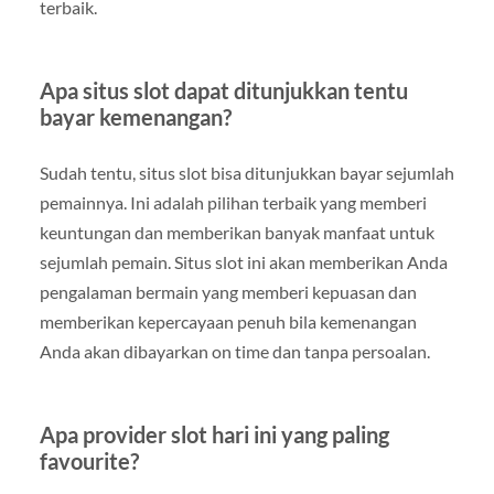
terbaik.
Apa situs slot dapat ditunjukkan tentu
bayar kemenangan?
Sudah tentu, situs slot bisa ditunjukkan bayar sejumlah
pemainnya. Ini adalah pilihan terbaik yang memberi
keuntungan dan memberikan banyak manfaat untuk
sejumlah pemain. Situs slot ini akan memberikan Anda
pengalaman bermain yang memberi kepuasan dan
memberikan kepercayaan penuh bila kemenangan
Anda akan dibayarkan on time dan tanpa persoalan.
Apa provider slot hari ini yang paling
favourite?