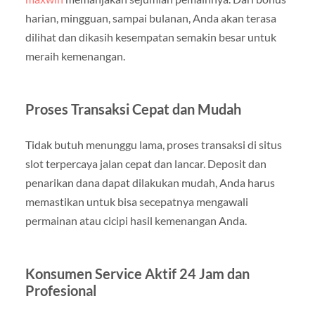
harian, mingguan, sampai bulanan, Anda akan terasa
dilihat dan dikasih kesempatan semakin besar untuk
meraih kemenangan.
Proses Transaksi Cepat dan Mudah
Tidak butuh menunggu lama, proses transaksi di situs
slot terpercaya jalan cepat dan lancar. Deposit dan
penarikan dana dapat dilakukan mudah, Anda harus
memastikan untuk bisa secepatnya mengawali
permainan atau cicipi hasil kemenangan Anda.
Konsumen Service Aktif 24 Jam dan
Profesional