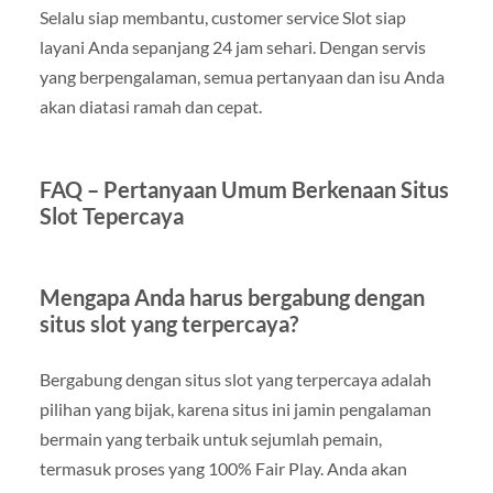
Selalu siap membantu, customer service Slot siap
layani Anda sepanjang 24 jam sehari. Dengan servis
yang berpengalaman, semua pertanyaan dan isu Anda
akan diatasi ramah dan cepat.
FAQ – Pertanyaan Umum Berkenaan Situs
Slot Tepercaya
Mengapa Anda harus bergabung dengan
situs slot yang terpercaya?
Bergabung dengan situs slot yang terpercaya adalah
pilihan yang bijak, karena situs ini jamin pengalaman
bermain yang terbaik untuk sejumlah pemain,
termasuk proses yang 100% Fair Play. Anda akan