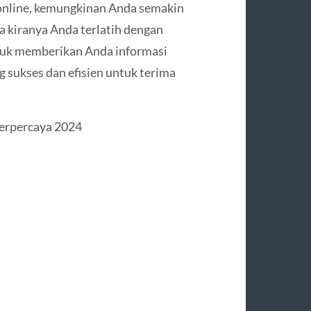
 online, kemungkinan Anda semakin
a kiranya Anda terlatih dengan
ntuk memberikan Anda informasi
g sukses dan efisien untuk terima
Terpercaya 2024