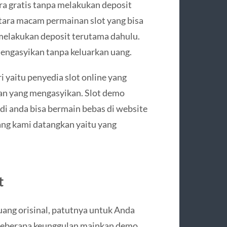
ara gratis tanpa melakukan deposit
antara macam permainan slot yang bisa
melakukan deposit terutama dahulu.
mengasyikan tanpa keluarkan uang.
i yaitu penyedia slot online yang
nan yang mengasyikan. Slot demo
adi anda bisa bermain bebas di website
yang kami datangkan yaitu yang
t
uang orisinal, patutnya untuk Anda
 beberapa keunggulan mainkan demo