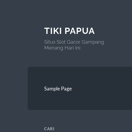
TIKI PAPUA
Situs Slot Gacor Gampang
Menang Hari Ini
Sample Page
CARI