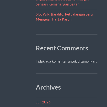
Sensasi Kemenangan Segar
Slot Wild Bandito: Petualangan Seru
Mengejar Harta Karun
Recent Comments
Tidak ada komentar untuk ditampilkan.
Archives
Juli 2026