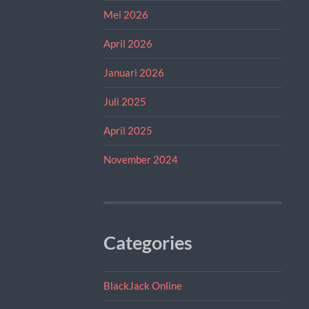
Mei 2026
April 2026
Januari 2026
Juli 2025
April 2025
November 2024
Categories
BlackJack Online