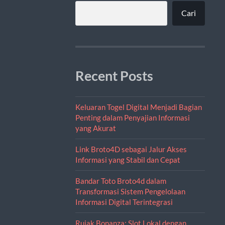
Cari
Recent Posts
Keluaran Togel Digital Menjadi Bagian
Penting dalam Penyajian Informasi
yang Akurat
Link Broto4D sebagai Jalur Akses
Informasi yang Stabil dan Cepat
Bandar Toto Broto4d dalam
Transformasi Sistem Pengelolaan
Informasi Digital Terintegrasi
Rujak Bonanza: Slot Lokal dengan