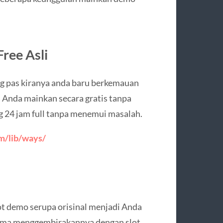
ree Asli
ing pas kiranya anda baru berkemauan
a Anda mainkan secara gratis tanpa
 24 jam full tanpa menemui masalah.
om/lib/ways/
lot demo serupa orisinal menjadi Anda
ama menggembirakannya dengan slot