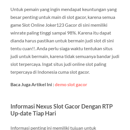
Untuk pemain yang ingin mendapat keuntungan yang
besar penting untuk main di slot gacor, karena semua
game Slot Online Joker123 Gacor di sini memiliki
winrate paling tinggi sampai 98%. Karena itu dapat
dianda harus pastikan untuk bermain judi slot di sini
tentu cuan!!. Anda perlu siaga waktu tentukan situs
judi untuk bermain, karena tidak semuanya bandar judi
slot terpercaya. Ingat situs judi online slot paling
terpercaya di Indonesia cuma slot gacor.
Baca Juga Artikel Ini :
demo slot gacor
Informasi Nexus Slot Gacor Dengan RTP
Up-date Tiap Hari
Informasi penting ini memiliki tujuan untuk