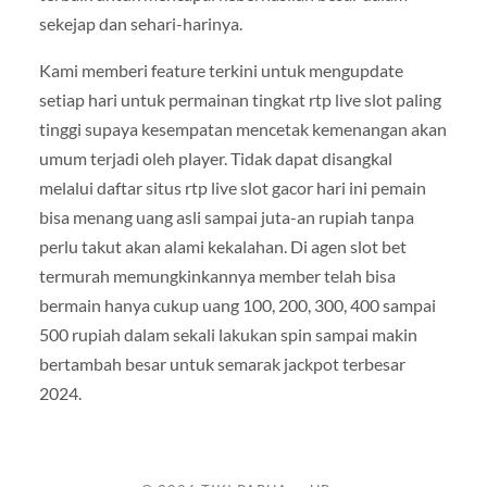
sekejap dan sehari-harinya.
Kami memberi feature terkini untuk mengupdate
setiap hari untuk permainan tingkat rtp live slot paling
tinggi supaya kesempatan mencetak kemenangan akan
umum terjadi oleh player. Tidak dapat disangkal
melalui daftar situs rtp live slot gacor hari ini pemain
bisa menang uang asli sampai juta-an rupiah tanpa
perlu takut akan alami kekalahan. Di agen slot bet
termurah memungkinkannya member telah bisa
bermain hanya cukup uang 100, 200, 300, 400 sampai
500 rupiah dalam sekali lakukan spin sampai makin
bertambah besar untuk semarak jackpot terbesar
2024.