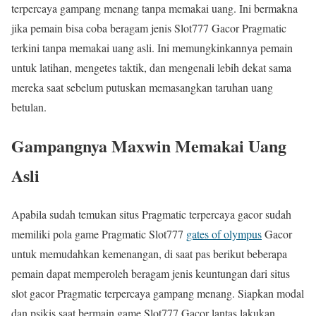
terpercaya gampang menang tanpa memakai uang. Ini bermakna
jika pemain bisa coba beragam jenis Slot777 Gacor Pragmatic
terkini tanpa memakai uang asli. Ini memungkinkannya pemain
untuk latihan, mengetes taktik, dan mengenali lebih dekat sama
mereka saat sebelum putuskan memasangkan taruhan uang
betulan.
Gampangnya Maxwin Memakai Uang
Asli
Apabila sudah temukan situs Pragmatic terpercaya gacor sudah
memiliki pola game Pragmatic Slot777
gates of olympus
Gacor
untuk memudahkan kemenangan, di saat pas berikut beberapa
pemain dapat memperoleh beragam jenis keuntungan dari situs
slot gacor Pragmatic terpercaya gampang menang. Siapkan modal
dan psikis saat bermain game Slot777 Gacor lantas lakukan