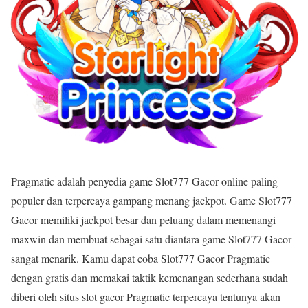
Pragmatic adalah penyedia game Slot777 Gacor online paling
populer dan terpercaya gampang menang jackpot. Game Slot777
Gacor memiliki jackpot besar dan peluang dalam memenangi
maxwin dan membuat sebagai satu diantara game Slot777 Gacor
sangat menarik. Kamu dapat coba Slot777 Gacor Pragmatic
dengan gratis dan memakai taktik kemenangan sederhana sudah
diberi oleh situs slot gacor Pragmatic terpercaya tentunya akan