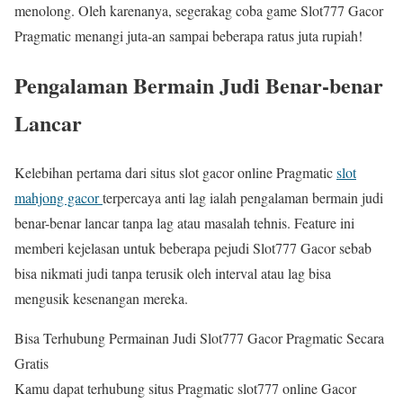
menolong. Oleh karenanya, segerakag coba game Slot777 Gacor
Pragmatic menangi juta-an sampai beberapa ratus juta rupiah!
Pengalaman Bermain Judi Benar-benar
Lancar
Kelebihan pertama dari situs slot gacor online Pragmatic
slot
mahjong gacor
terpercaya anti lag ialah pengalaman bermain judi
benar-benar lancar tanpa lag atau masalah tehnis. Feature ini
memberi kejelasan untuk beberapa pejudi Slot777 Gacor sebab
bisa nikmati judi tanpa terusik oleh interval atau lag bisa
mengusik kesenangan mereka.
Bisa Terhubung Permainan Judi Slot777 Gacor Pragmatic Secara
Gratis
Kamu dapat terhubung situs Pragmatic slot777 online Gacor